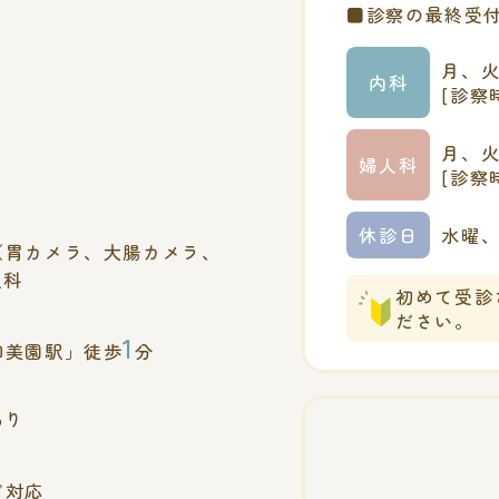
■診察の最終受付
月、
内科
[診察時
月、
婦人科
[診察時
休診日
水曜
（胃カメラ、大腸カメラ、
人科
初めて受診
ださい。
1
和美園駅」徒歩
分
あり
ド対応