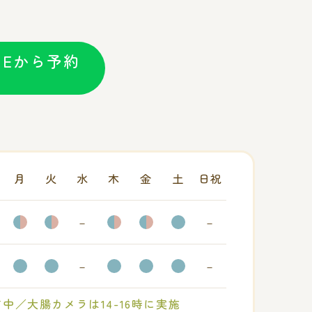
INEから予約
月
火
水
木
金
土
日祝
○
○
－
○
○
○
－
○
○
－
○
○
○
－
中／大腸カメラは14-16時に実施