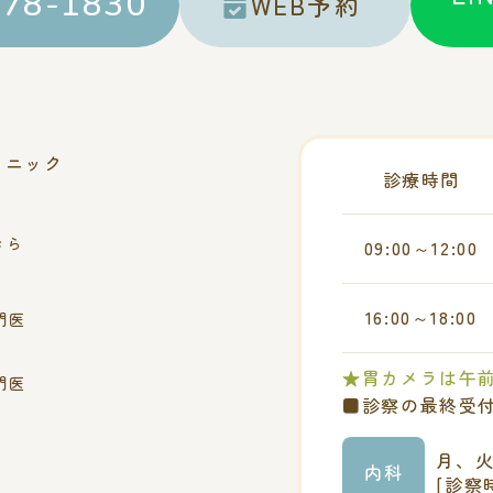
878-1830
WEB予約
リニック
診療時間
きら
09:00～12:00
16:00～18:00
門医
★胃カメラは午前
門医
■診察の最終受付
月、
内科
[診察時