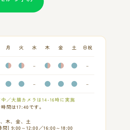
月
火
水
木
金
土
日祝
○
○
－
○
○
○
－
○
○
－
○
○
○
－
中／大腸カメラは14-16時に実施
時間は17:40です。
火、木、金、土
間] 9:00～12:00／16:00～18:00