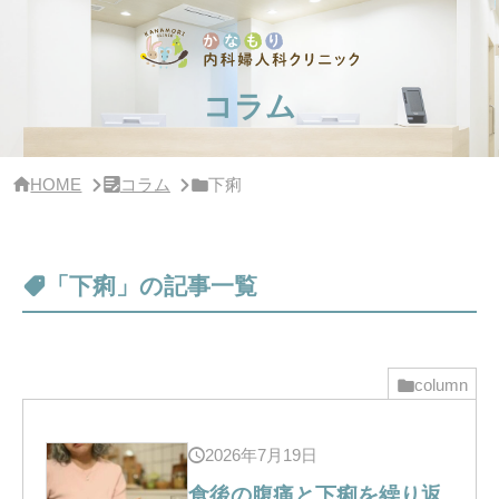
サ
イ
ド
バー・
ク
コラム
リ
ニッ
ク
概
HOME
コラム
下痢
要
「下痢」の記事一覧
column
2026年7月19日
食後の腹痛と下痢を繰り返