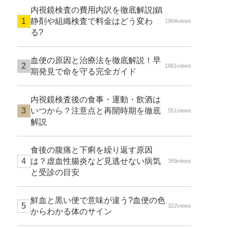
内視鏡検査の費用内訳を徹底解説|鎮
静剤や組織検査で料金はどう変わ
1904views
る?
血便の原因と治療法を徹底解説！早
1861views
期発見で命を守る完全ガイド
内視鏡検査後の食事・運動・飲酒は
いつから？注意点と再開時期を徹底
551views
解説
食後の腹痛と下痢を繰り返す原因
は？虚血性腸炎など見逃せない病気
359views
と受診の目安
鮮血と黒い便で意味が違う?血便の色
322views
からわかる体のサイン