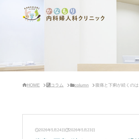
サ
イ
ド
バー・
ク
リ
ニッ
ク
概
要
HOME
コラム
column
腹痛と下痢が続くのは
2026年5月24日
2026年5月23日