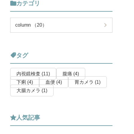
カテゴリ
column （20）
タグ
内視鏡検査 (11)
腹痛 (4)
下痢 (4)
血便 (4)
胃カメラ (1)
大腸カメラ (1)
人気記事